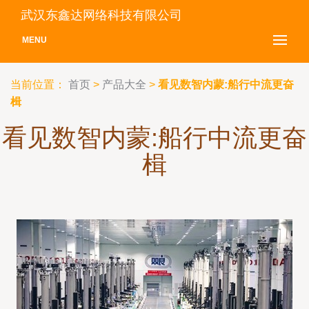
武汉东鑫达网络科技有限公司
MENU
当前位置：
首页
>
产品大全
>
看见数智内蒙:船行中流更奋
楫
看见数智内蒙:船行中流更奋
楫