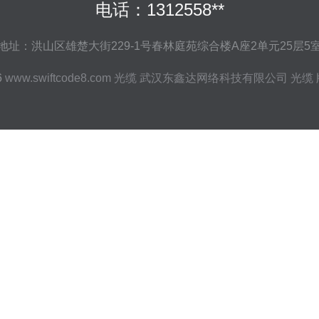
电话：1312558**
地址：洪山区雄楚大街229-1号春林庭苑综合楼A座2单元25层5
6
www.swiftcode8.com
光缆
武汉东鑫达网络科技有限公司
光缆